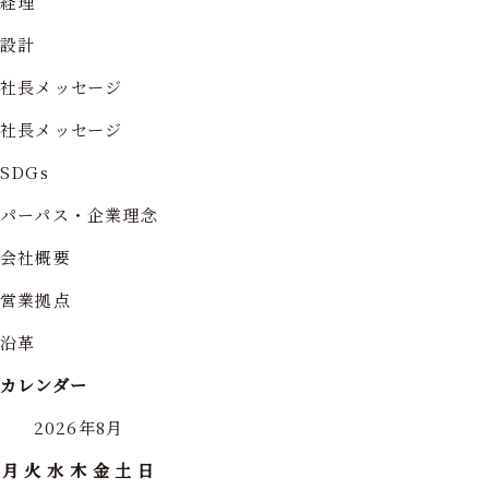
経理
設計
社長メッセージ
社長メッセージ
SDGs
パーパス・企業理念
会社概要
営業拠点
沿革
カレンダー
2026年8月
月
火
水
木
金
土
日