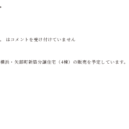
。
フの家づくり
注文住宅
分譲住宅
再生住宅
ショールーム
。 は
コメントを受け付けていません
横浜・矢部町新築分譲住宅（4棟）の販売を予定しています。