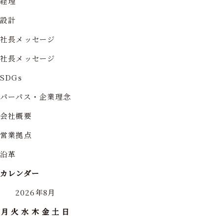
経理
設計
社長メッセージ
社長メッセージ
SDGs
パーパス・企業理念
会社概要
営業拠点
沿革
カレンダー
2026年8月
月
火
水
木
金
土
日