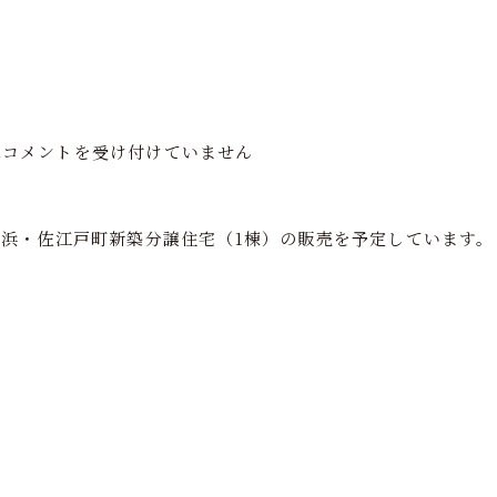
フの家づくり
注文住宅
分譲住宅
再生住宅
ショールーム
は
コメントを受け付けていません
横浜・佐江戸町新築分譲住宅（1棟）の販売を予定しています。