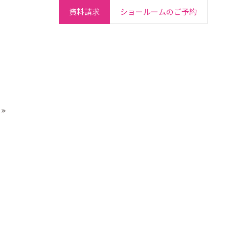
資料請求
ショールームのご予約
ご契約者さま
会社情報
IR情報
採用情報
»