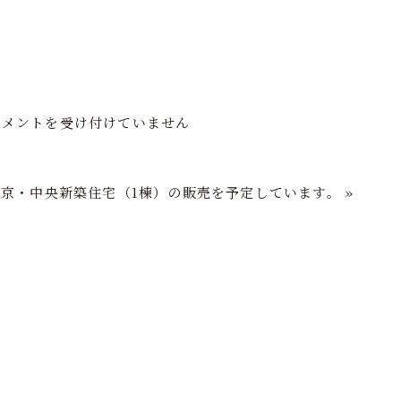
フの家づくり
注文住宅
分譲住宅
再生住宅
ショールーム
コメントを受け付けていません
東京・中央新築住宅（1棟）の販売を予定しています。
»