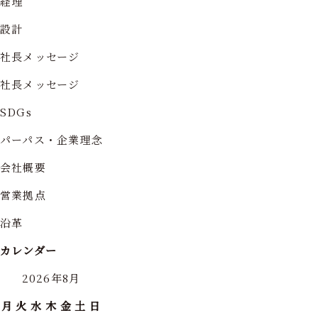
経理
設計
社長メッセージ
社長メッセージ
SDGs
パーパス・企業理念
会社概要
営業拠点
沿革
カレンダー
2026年8月
月
火
水
木
金
土
日