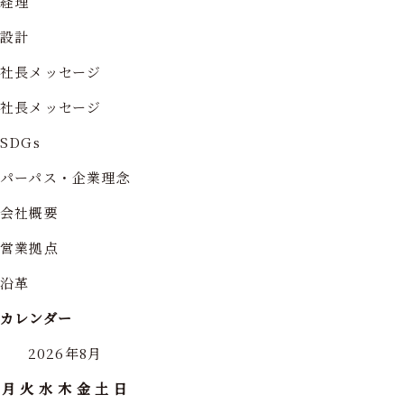
経理
設計
社長メッセージ
社長メッセージ
SDGs
パーパス・企業理念
会社概要
営業拠点
沿革
カレンダー
2026年8月
月
火
水
木
金
土
日