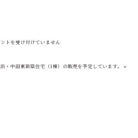
フの家づくり
注文住宅
分譲住宅
再生住宅
ショールーム
メントを受け付けていません
横浜・中田東新築住宅（1棟）の販売を予定しています。
»