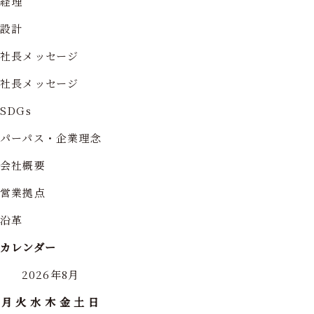
経理
設計
社長メッセージ
社長メッセージ
SDGs
パーパス・企業理念
会社概要
営業拠点
沿革
カレンダー
2026年8月
月
火
水
木
金
土
日