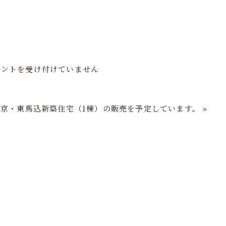
フの家づくり
注文住宅
分譲住宅
再生住宅
ショールーム
メントを受け付けていません
東京・東馬込新築住宅（1棟）の販売を予定しています。
»