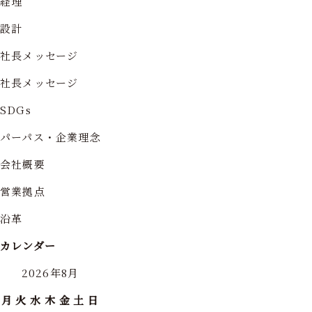
経理
設計
社長メッセージ
社長メッセージ
SDGs
パーパス・企業理念
会社概要
営業拠点
沿革
カレンダー
2026年8月
月
火
水
木
金
土
日