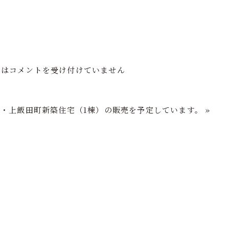
フの家づくり
注文住宅
分譲住宅
再生住宅
ショールーム
 は
コメントを受け付けていません
浜・上飯田町新築住宅（1棟）の販売を予定しています。
»