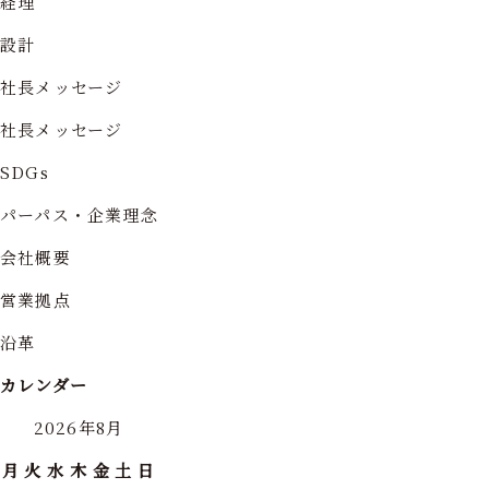
経理
設計
社長メッセージ
社長メッセージ
SDGs
パーパス・企業理念
会社概要
営業拠点
沿革
カレンダー
2026年8月
月
火
水
木
金
土
日