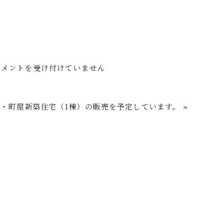
フの家づくり
注文住宅
分譲住宅
再生住宅
ショールーム
コメントを受け付けていません
京・町屋新築住宅（1棟）の販売を予定しています。
»