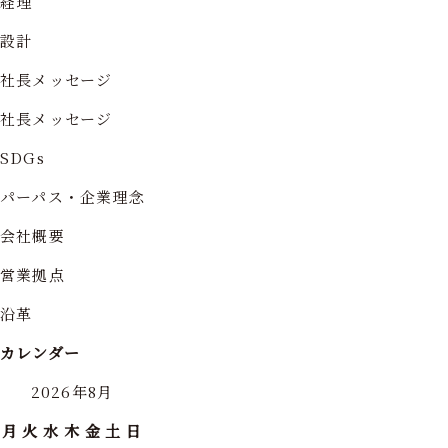
経理
設計
社長メッセージ
社長メッセージ
SDGs
パーパス・企業理念
会社概要
営業拠点
沿革
カレンダー
2026年8月
月
火
水
木
金
土
日