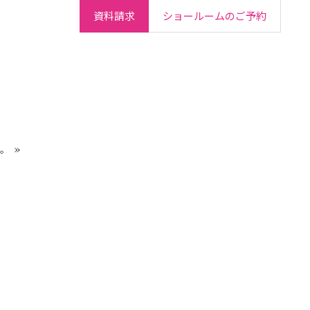
資料請求
ショールームのご予約
ご契約者さま
会社情報
IR情報
採用情報
。
»