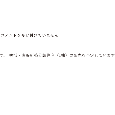
フの家づくり
注文住宅
分譲住宅
再生住宅
ショールーム
は
コメントを受け付けていません
す。
横浜・瀬谷新築分譲住宅（1棟）の販売を予定しています