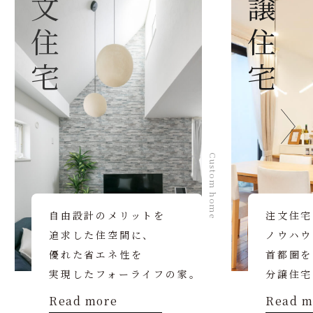
注文住宅
分譲住宅
Custom home
自由設計のメリットを
注文住宅
追求した住空間に、
ノウハウ
優れた省エネ性を
首都圏を
実現したフォーライフの家。
分譲住宅
Read more
Read m