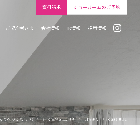
資料請求
ショールームのご予約
ご契約者さま
会社情報
IR情報
採用情報
くりへのこだわり)
注文住宅施工事例
3階建て
case #01