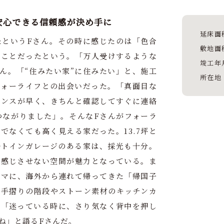
安心できる信頼感が決め手に
延床面
たというFさん。その時に感じたのは「色合
敷地面
うことだったという。「万人受けするような
竣工年
ん。「“住みたい家”に住みたい」と、施工
所在地
フォーライフとの出会いだった。「真面目な
ポンスが早く、きちんと確認してすぐに連絡
つながりました」。そんなFさんがフォーラ
でなくても高く見える家だった。13.7坪と
ルトインガレージのある家は、採光も十分。
を感じさせない空間が魅力となっている。ま
ーマに、海外から連れて帰ってきた「帰国子
ン手摺りの階段やストーン素材のキッチンカ
。「迷っている時に、さり気なく背中を押し
ね」と語るFさんだ。