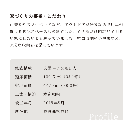
家づくりの要望・こだわり
山登りやスノーボードなど、アウトドアが好きなので用具が
置ける趣味スペースは必須でした。できるだけ開放的で明る
い家にしたいとも思っていました。壁面収納や小屋裏など、
充分な収納も確保しています。
家族構成
夫婦＋子ども1 人
延床面積
109.51㎡（33.1坪）
敷地面積
66.12㎡（20.0坪）
工法・構造
木造軸組
竣工年月
2019年8月
所在地
東京都杉並区