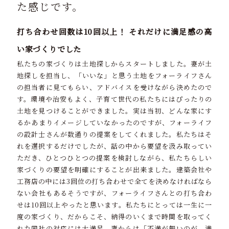
た感じです。
打ち合わせ回数は10回以上！ それだけに満足感の高
い家づくりでした
私たちの家づくりは土地探しからスタートしました。妻が土
地探しを担当し、「いいな」と思う土地をフォーライフさん
の担当者に見てもらい、アドバイスを受けながら決めたので
す。環境や治安もよく、子育て世代の私たちにはぴったりの
土地を見つけることができました。実は当初、どんな家にす
るかあまりイメージしていなかったのですが、フォーライフ
の設計士さんが数通りの提案をしてくれました。私たちはそ
れを選択するだけでしたが、話の中から要望を汲み取ってい
ただき、ひとつひとつの提案を検討しながら、私たちらしい
家づくりの要望を明確にすることが出来ました。建築会社や
工務店の中には3回位の打ち合わせで全てを決めなければなら
ない会社もあるそうですが、フォーライフさんとの打ち合わ
せは10回以上やったと思います。私たちにとっては一生に一
度の家づくり、だからこそ、納得のいくまで時間を取ってく
れた同社の対応には大満足。妻からは「不満が無いのが、満