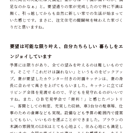
足なのかなぁ」と。要望通りの家が完成したので特に不満は
無く、引っ越してからも自然に新しい家での生活が始まって
いた感じです。まさに、注文住宅の醍醐味を味わえた家づく
りだと思いますね。
要望は可能な限り叶え、自分たちらしい 暮らしをエ
ンジョイしています
予算には限りがあり、全ての望みを叶えるのは難しいもので
す。そこで「これだけは譲れない」というものをピックアッ
プ。妻が要望したカウンター付きの対面キッチンは、妻の身
長に合わせて高さを上げてもらいました。キッチンに立てば
リビング全体を見渡せるので、子どもを見守れるのがいいで
すね。また、ＯＢ宅見学会で「便利！」と感じたパントリ
ー、客間としての和室、充実した収納、車3台分の駐車場、仕
事のための倉庫なども実現。設備なども予算の範囲内で提案
してもらい、いいものを選ぶことができました。ブラウンの
木調の雰囲気のLDKはとても心地よく、住み心地にも満足し