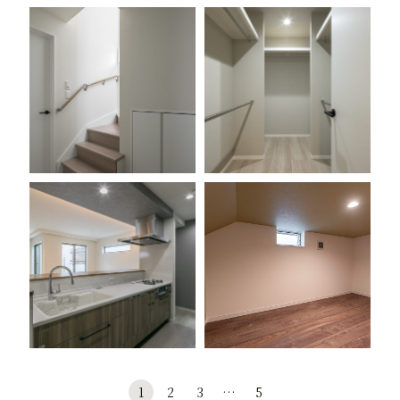
1
2
3
…
5