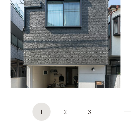
1
2
3
n