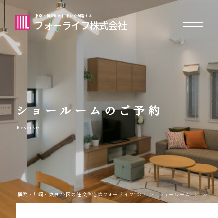
東京・神奈川の住まいを創造する
フォーライフ株式会社
ショールームのご予約
Reserve
横浜・川崎・東京23区の注⽂住宅はフォーライフTOP
ショールーム
ショ