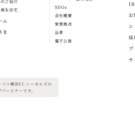
宅のご紹介
I
SDGs
の再生住宅
お
会社概要
ーム
営業拠点
シ
さま
沿革
採
電子公告
プ
サ
パツ横浜FC シーガルズの
ブパートナーです。