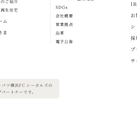
宅のご紹介
I
SDGs
の再生住宅
お
会社概要
ーム
営業拠点
シ
さま
沿革
採
電子公告
プ
サ
パツ横浜FC シーガルズの
ブパートナーです。