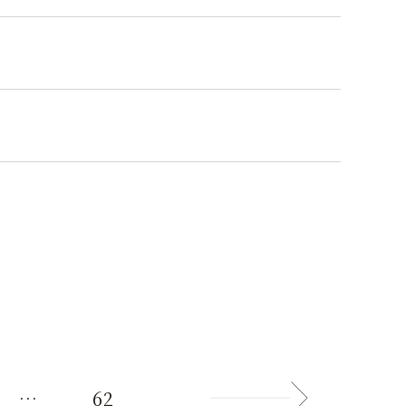
…
62
n