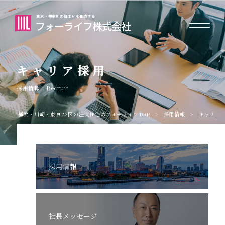
東京・神奈川の住まいを創造する
フォーライフ株式会社
キャリア採用
採用情報｜Recruit
横浜・川崎・東京23区の注⽂住宅はフォーライフTOP
採用情報
キャリア
採用情報
社長メッセージ