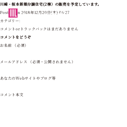
川崎・桜本新築分譲住宅(2棟）の販売を予定しています。
東京・神奈川の住まいを創造する
Posted on 2018年12月20日(木) 06:27
フォーライフ株式会社
カテゴリー:
コメントorトラックバックはまだありません
コメントをどうぞ
お名前 （必須）
メールアドレス （必須・公開されません）
あなたのWebサイトやブログ等
コメント本文