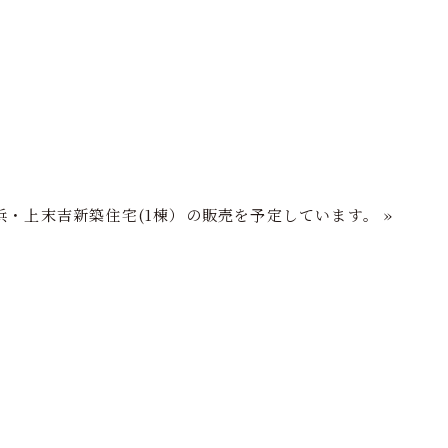
フの家づくり
注文住宅
分譲住宅
再生住宅
ショールーム
浜・上末吉新築住宅(1棟）の販売を予定しています。
»