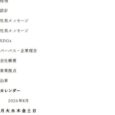
経理
設計
社長メッセージ
社長メッセージ
SDGs
パーパス・企業理念
会社概要
営業拠点
沿革
カレンダー
2026年8月
月
火
水
木
金
土
日