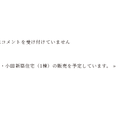
フの家づくり
注文住宅
分譲住宅
再生住宅
ショールーム
は
コメントを受け付けていません
崎・小田新築住宅（1棟）の販売を予定しています。
»