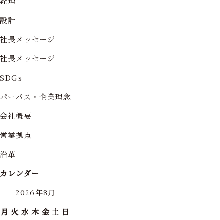
経理
設計
社長メッセージ
社長メッセージ
SDGs
パーパス・企業理念
会社概要
営業拠点
沿革
カレンダー
2026年8月
月
火
水
木
金
土
日