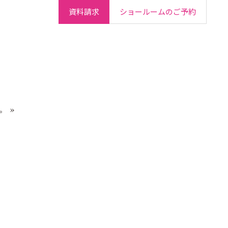
資料請求
ショールームのご予約
ご契約者さま
会社情報
IR情報
採用情報
。
»