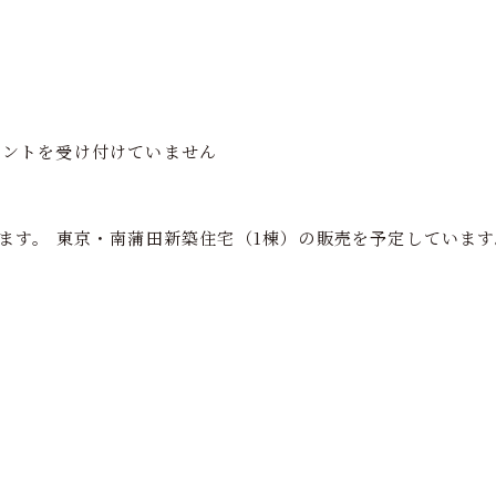
フの家づくり
注文住宅
分譲住宅
再生住宅
ショールーム
メントを受け付けていません
ます。
東京・南蒲田新築住宅（1棟）の販売を予定しています