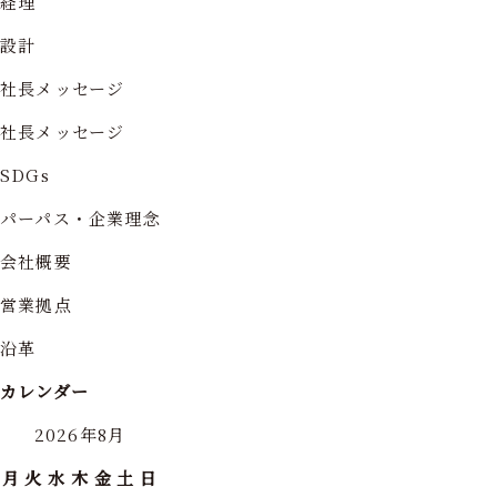
経理
設計
社長メッセージ
社長メッセージ
SDGs
パーパス・企業理念
会社概要
営業拠点
沿革
カレンダー
2026年8月
月
火
水
木
金
土
日