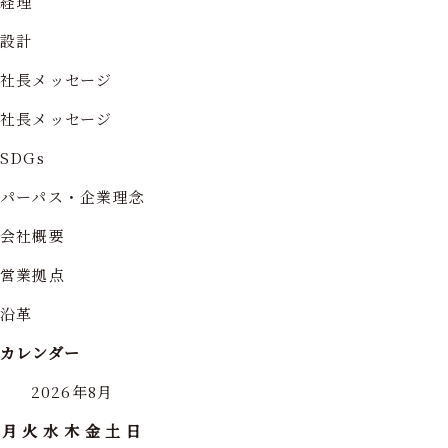
経理
設計
社長メッセージ
社長メッセージ
SDGs
パーパス・企業理念
会社概要
営業拠点
沿革
カレンダー
2026年8月
月
火
水
木
金
土
日