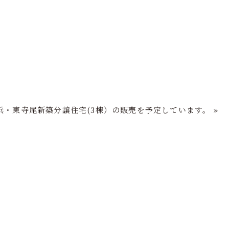
フの家づくり
注文住宅
分譲住宅
再生住宅
ショールーム
浜・東寺尾新築分譲住宅(3棟）の販売を予定しています。
»